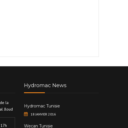
Hydromac News
 de la
Hydromac Tunisie
l Jloud
18 JANVIER 2016
 17h
Wecan Tunisie