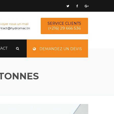
SERVICE CLIENTS
voyer nous un mail
(+216) 29 666 536
ntact@hydromac.tn
ACT
DEMANDEZ UN DEVIS
 TONNES