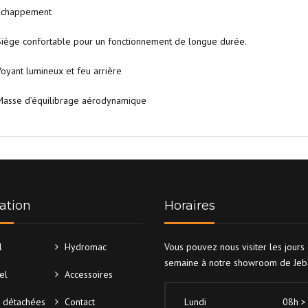
Echappement
iège confortable pour un fonctionnement de longue durée.
oyant lumineux et feu arrière
Masse d’équilibrage aérodynamique
ation
Horaires
l
Hydromac
Vous pouvez nous visiter les jours
semaine à notre showroom de Jeba
el
Accessoires
 détachées
Contact
Lundi
08h >